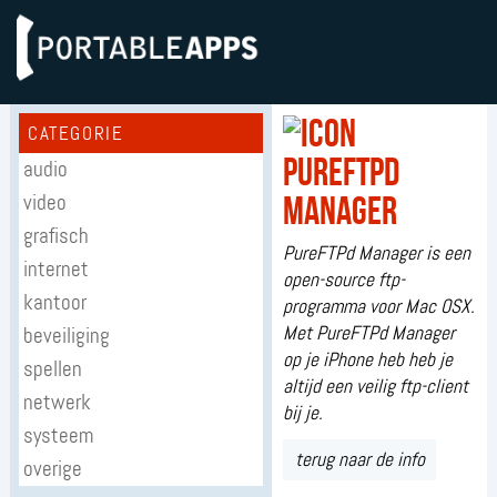
CATEGORIE
PureFTPd
audio
video
Manager
grafisch
PureFTPd Manager is een
internet
open-source ftp-
kantoor
programma voor Mac OSX.
Met PureFTPd Manager
beveiliging
op je iPhone heb heb je
spellen
altijd een veilig ftp-client
netwerk
bij je.
systeem
terug naar de info
overige