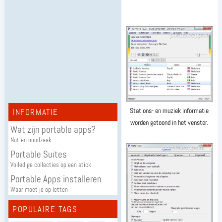
Stations- en muziek informatie
INFORMATIE
worden getoond in het venster.
Wat zijn portable apps?
Nut en noodzaak
Portable Suites
Volledige collecties op een stick
Portable Apps installeren
Waar moet je op letten
POPULAIRE TAGS