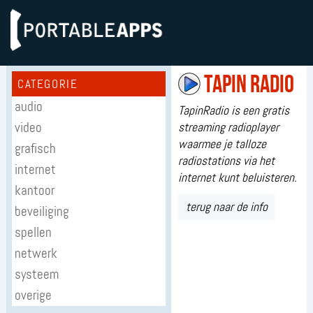
Tapin Radio
CATEGORIE
audio
TapinRadio is een gratis
video
streaming radioplayer
waarmee je talloze
grafisch
radiostations via het
internet
internet kunt beluisteren.
kantoor
terug naar de info
beveiliging
spellen
netwerk
systeem
overige