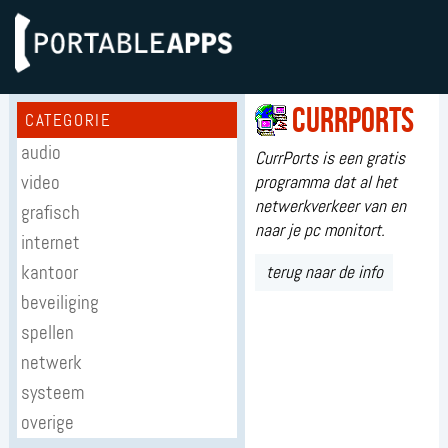
Currports
CATEGORIE
audio
CurrPorts is een gratis
video
programma dat al het
netwerkverkeer van en
grafisch
naar je pc monitort.
internet
kantoor
terug naar de info
beveiliging
spellen
netwerk
systeem
overige