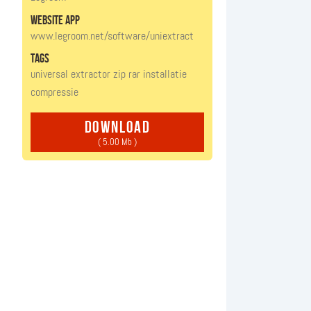
website app
www.legroom.net/software/uniextract
tags
universal
extractor
zip
rar
installatie
compressie
download
( 5.00 Mb )