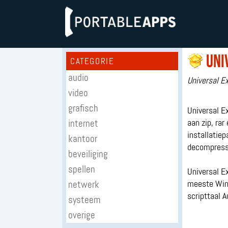
Uni
CATEGORIE
audio
Universal E
video
grafisch
Universal E
internet
aan zip, rar
installatiep
kantoor
decompress
beveiliging
spellen
Universal Ex
netwerk
meeste Win
scripttaal A
systeem
overige