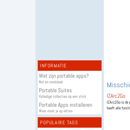
INFORMATIE
Wat zijn portable apps?
Nut en noodzaak
Misschie
Portable Suites
IZArc2Go
Volledige collecties op een stick
IZArc2Go is de 
Portable Apps installeren
heeft alle functi
Waar moet je op letten
POPULAIRE TAGS