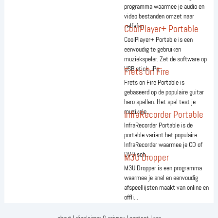
programma waarmee je audio en
video bestanden omzet naar
zelfafsp...
CoolPlayer+ Portable
CoolPlayer+ Portable is een
eenvoudig te gebruiken
muziekspeler. Zet de software op
USB stick, iPo...
Frets On Fire
Frets on Fire Portable is
gebaseerd op de populaire guitar
hero spellen. Het spel test je
muzikale...
InfraRecorder Portable
InfraRecorder Portable is de
portable variant het populaire
InfraRecorder waarmee je CD of
DVD sch...
M3U Dropper
M3U Dropper is een programma
waarmee je snel en eenvoudig
afspeellijsten maakt van online en
offli...