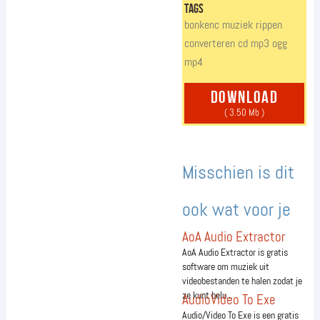
tags
bonkenc
muziek
rippen
converteren
cd
mp3
ogg
mp4
download
( 3.50 Mb )
Misschien is dit
ook wat voor je
AoA Audio Extractor
AoA Audio Extractor is gratis
software om muziek uit
videobestanden te halen zodat je
ze kunt belu...
AudioVideo To Exe
Audio/Video To Exe is een gratis