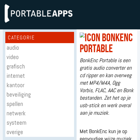
BonkEnc
CATEGORIE
Portable
audio
video
BonkEnc Portable is een
grafisch
gratis audio converter en
internet
cd ripper en kan overweg
met MP4/M4A, Ogg
kantoor
Vorbis, FLAC, AAC en Bonk
beveiliging
bestanden. Zet het op je
spellen
usb-stick en werk overal
netwerk
aan je muziek.
systeem
Met BonkEnc kun je op
overige
eenvoudige wijze muziek