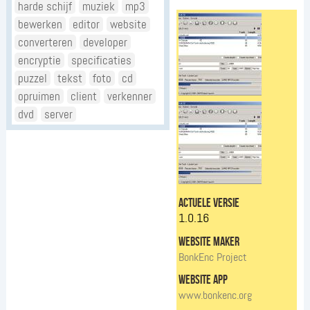
harde schijf
muziek
mp3
bewerken
editor
website
converteren
developer
encryptie
specificaties
puzzel
tekst
foto
cd
opruimen
client
verkenner
dvd
server
actuele versie
1.0.16
website maker
BonkEnc Project
website app
www.bonkenc.org