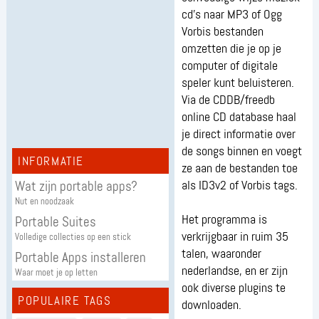
cd's naar MP3 of Ogg
Vorbis bestanden
omzetten die je op je
computer of digitale
speler kunt beluisteren.
Via de CDDB/freedb
online CD database haal
je direct informatie over
de songs binnen en voegt
INFORMATIE
ze aan de bestanden toe
Wat zijn portable apps?
als ID3v2 of Vorbis tags.
Nut en noodzaak
Het programma is
Portable Suites
verkrijgbaar in ruim 35
Volledige collecties op een stick
talen, waaronder
Portable Apps installeren
nederlandse, en er zijn
Waar moet je op letten
ook diverse plugins te
POPULAIRE TAGS
downloaden.