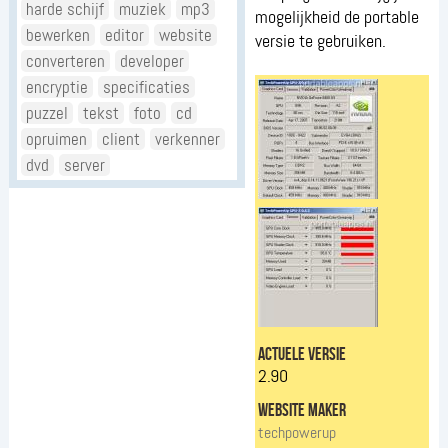
harde schijf
muziek
mp3
mogelijkheid de portable
bewerken
editor
website
versie te gebruiken.
converteren
developer
encryptie
specificaties
puzzel
tekst
foto
cd
opruimen
client
verkenner
dvd
server
actuele versie
2.90
website maker
techpowerup