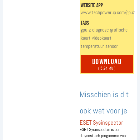
website app
www.techpowerup.com/gpuz
tags
gpu-z
diagnose
grafische
kaart
videokaart
temperatuur
sensor
download
( 5.24 Mb )
Misschien is dit
ook wat voor je
ESET Sysinspector
ESET Sysinspector is een
diagnostisch programma voor