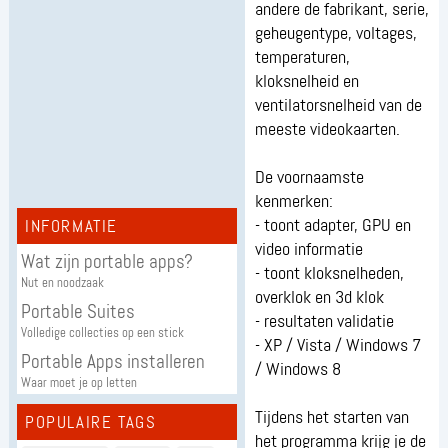
andere de fabrikant, serie,
geheugentype, voltages,
temperaturen,
kloksnelheid en
ventilatorsnelheid van de
meeste videokaarten.
De voornaamste
kenmerken:
- toont adapter, GPU en
INFORMATIE
video informatie
Wat zijn portable apps?
- toont kloksnelheden,
Nut en noodzaak
overklok en 3d klok
Portable Suites
- resultaten validatie
Volledige collecties op een stick
- XP / Vista / Windows 7
Portable Apps installeren
/ Windows 8
Waar moet je op letten
Tijdens het starten van
POPULAIRE TAGS
het programma krijg je de