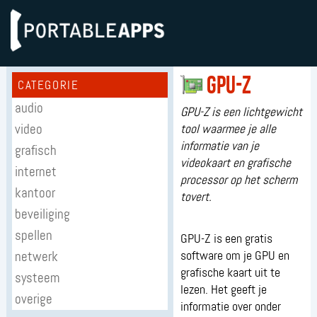
GPU-Z
CATEGORIE
audio
GPU-Z is een lichtgewicht
video
tool waarmee je alle
informatie van je
grafisch
videokaart en grafische
internet
processor op het scherm
kantoor
tovert.
beveiliging
spellen
GPU-Z is een gratis
netwerk
software om je GPU en
grafische kaart uit te
systeem
lezen. Het geeft je
overige
informatie over onder