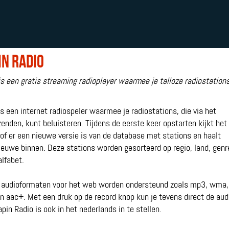
in Radio
s een gratis streaming radioplayer waarmee je talloze radiostations
s een internet radiospeler waarmee je radiostations, die via het
zenden, kunt beluisteren. Tijdens de eerste keer opstarten kijkt het
f er een nieuwe versie is van de database met stations en haalt
ieuwe binnen. Deze stations worden gesorteerd op regio, land, genr
alfabet.
 audioformaten voor het web worden ondersteund zoals mp3, wma,
en aac+. Met een druk op de record knop kun je tevens direct de aud
in Radio is ook in het nederlands in te stellen.