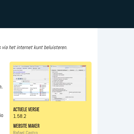
 via het internet kunt beluisteren.
e,
actuele versie
io
1.58.2
website maker
Rafael Castro