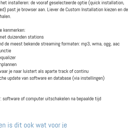
 het installeren: de vooraf geselecteerde optie (quick installation,
) past je browser aan. Liever de Custom Installation kiezen en de
halen.
te kenmerken:
met duizenden stations
nd de meest bekende streaming formaten: mp3, wma, ogg, aac
unctie
equalizer
nplannen
ar je naar luistert als aparte track of continu
che update van software en database (via instellingen)
r: software of computer uitschakelen na bepaalde tijd
n is dit ook wat voor je