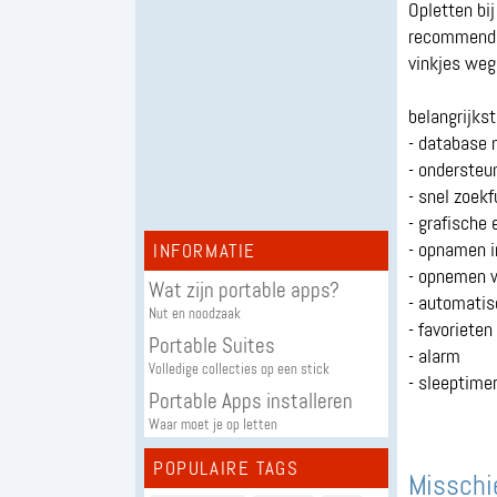
Opletten bij
recommended
vinkjes weg
belangrijks
- database 
- ondersteu
- snel zoekf
- grafische 
- opnamen i
INFORMATIE
- opnemen wa
Wat zijn portable apps?
- automatis
Nut en noodzaak
- favorieten
Portable Suites
- alarm
Volledige collecties op een stick
- sleeptime
Portable Apps installeren
Waar moet je op letten
POPULAIRE TAGS
Misschie