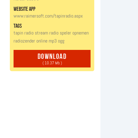
website app
www.raimersoft.com/tapinradio.aspx
tags
tapin radio
stream
radio
speler
opnemen
radiozender
online
mp3
ogg
download
( 10.37 Mb )