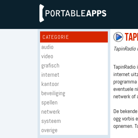
Tap
CATEGORIE
audio
TapinRadio i
video
grafisch
TapinRadio i
internet
internet uit
programma o
kantoor
eventuele n
beveiliging
netwerk of 
spellen
netwerk
De bekende
ogg vorbis 
systeem
opnemen. Tap
overige