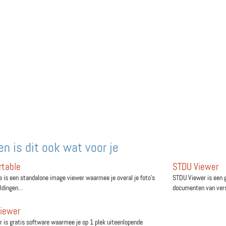
n is dit ook wat voor je
rtable
STDU Viewer
e is een standalone image viewer waarmee je overal je foto's
STDU Viewer is een 
dingen...
documenten van versc
Viewer
r is gratis software waarmee je op 1 plek uiteenlopende