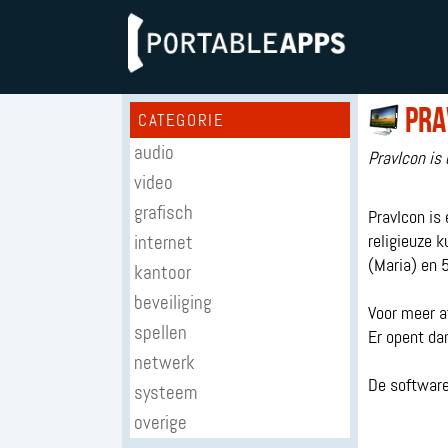
Pra
CATEGORIE
audio
PravIcon is
video
grafisch
PravIcon is
internet
religieuze 
(Maria) en 5
kantoor
beveiliging
Voor meer a
spellen
Er opent da
netwerk
De software
systeem
overige