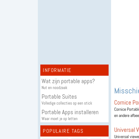
INFORMATIE
Wat zijn portable apps?
Nut en noodzaak
Misschie
Portable Suites
Cornice Po
Volledige collecties op een stick
Cornice Portabl
Portable Apps installeren
en andere afbeel
Waar moet je op letten
Universal 
POPULAIRE TAGS
Universal viewe