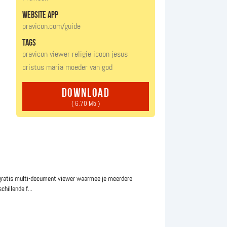
website app
pravicon.com/guide
tags
pravicon
viewer
religie
icoon
jesus
cristus
maria
moeder van god
download
( 6.70 Mb )
gratis multi-document viewer waarmee je meerdere
hillende f...