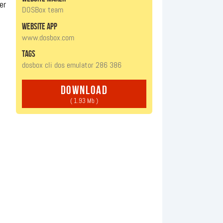
er
DOSBox team
website app
www.dosbox.com
tags
dosbox
cli
dos
emulator
286
386
download
( 1.93 Mb )