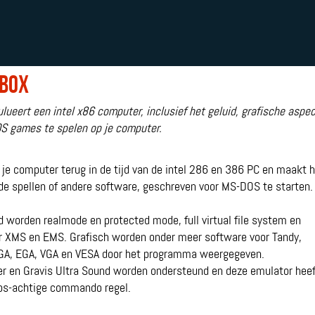
box
eert een intel x86 computer, inclusief het geluid, grafische aspecte
 games te spelen op je computer.
je computer terug in de tijd van de intel 286 en 386 PC en maakt 
de spellen of andere software, geschreven voor MS-DOS te starten.
 worden realmode en protected mode, full virtual file system en
r XMS en EMS. Grafisch worden onder meer software voor Tandy,
GA, EGA, VGA en VESA door het programma weergegeven.
r en Gravis Ultra Sound worden ondersteund en deze emulator heef
os-achtige commando regel.