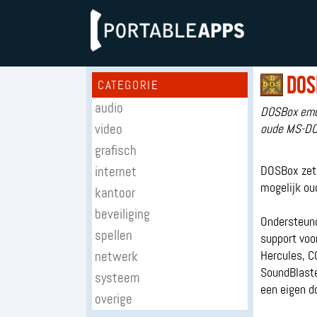
DOS
CATEGORIE
audio
DOSBox emulu
video
oude MS-DOS
grafisch
internet
DOSBox zet 
mogelijk ou
kantoor
beveiliging
Ondersteund
spellen
support voo
netwerk
Hercules, C
SoundBlaste
systeem
een eigen d
overige