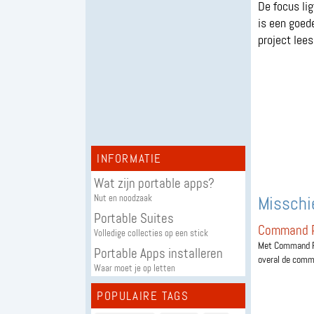
De focus lig
is een goed
project lee
INFORMATIE
Wat zijn portable apps?
Misschie
Nut en noodzaak
Portable Suites
Command P
Volledige collecties op een stick
Met Command Pro
Portable Apps installeren
overal de comma
Waar moet je op letten
POPULAIRE TAGS