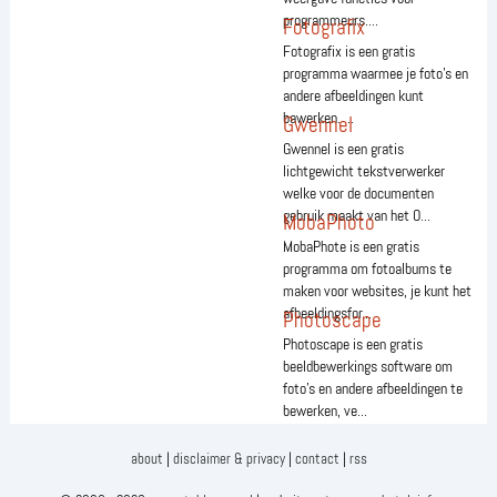
programmeurs....
Fotografix
Fotografix is een gratis
programma waarmee je foto's en
andere afbeeldingen kunt
bawerken. ...
Gwennel
Gwennel is een gratis
lichtgewicht tekstverwerker
welke voor de documenten
gebruik maakt van het O...
MobaPhoto
MobaPhote is een gratis
programma om fotoalbums te
maken voor websites, je kunt het
afbeeldingsfor...
Photoscape
Photoscape is een gratis
beeldbewerkings software om
foto's en andere afbeeldingen te
bewerken, ve...
about
|
disclaimer & privacy
|
contact
|
rss