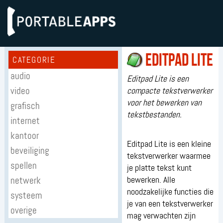
Editpad Lite
CATEGORIE
audio
Editpad Lite is een
video
compacte tekstverwerker
voor het bewerken van
grafisch
tekstbestanden.
internet
kantoor
Editpad Lite is een kleine
beveiliging
tekstverwerker waarmee
spellen
je platte tekst kunt
netwerk
bewerken. Alle
noodzakelijke functies die
systeem
je van een tekstverwerker
overige
mag verwachten zijn