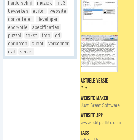
harde schijf
muziek
mp3
bewerken
editor
website
converteren
developer
encryptie
specificaties
puzzel
tekst
foto
cd
opruimen
client
verkenner
dvd
server
actuele versie
7.6.1
website maker
Just Great Software
website app
www.editpadlite.com
tags
editpad lite