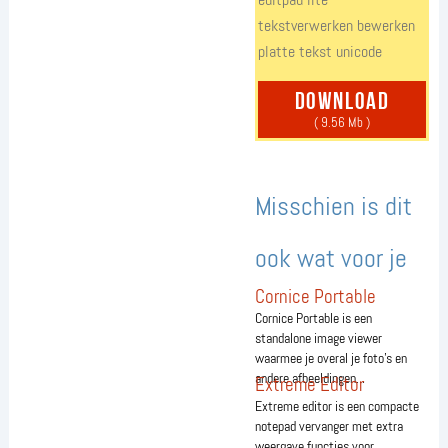
tekstverwerken
bewerken
platte tekst
unicode
download
( 9.56 Mb )
Misschien is dit
ook wat voor je
Cornice Portable
Cornice Portable is een
standalone image viewer
waarmee je overal je foto's en
andere afbeeldingen...
Extreme Editor
Extreme editor is een compacte
notepad vervanger met extra
weergave functies voor