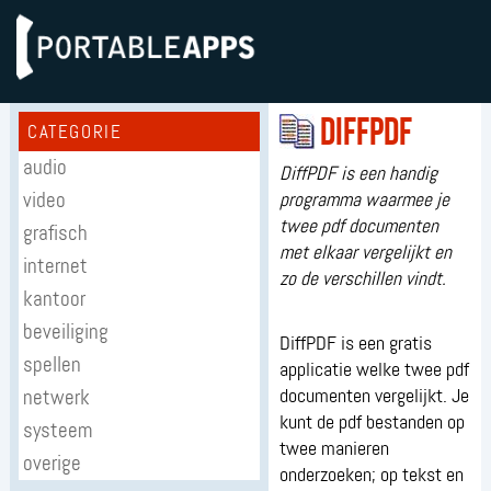
DiffPDF
CATEGORIE
audio
DiffPDF is een handig
video
programma waarmee je
twee pdf documenten
grafisch
met elkaar vergelijkt en
internet
zo de verschillen vindt.
kantoor
beveiliging
DiffPDF is een gratis
spellen
applicatie welke twee pdf
netwerk
documenten vergelijkt. Je
kunt de pdf bestanden op
systeem
twee manieren
overige
onderzoeken; op tekst en