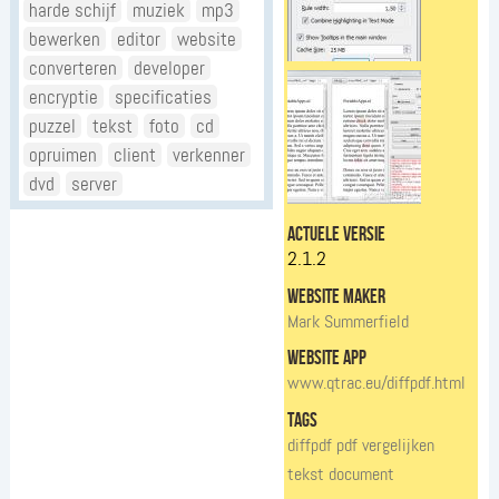
harde schijf
muziek
mp3
bewerken
editor
website
converteren
developer
encryptie
specificaties
puzzel
tekst
foto
cd
opruimen
client
verkenner
dvd
server
actuele versie
2.1.2
website maker
Mark Summerfield
website app
www.qtrac.eu/diffpdf.html
tags
diffpdf
pdf
vergelijken
tekst
document