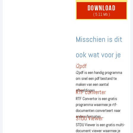
download
( 5.11 Mb )
Misschien is dit
ook wat voor je
i2pdf
i2pdf is een handig programma
om snel een pdf bestand te
maken van een aantal
afbeeldingen....
RTF converter
RTF Convertor is een gratis
programma waarmee je rtf-
documenten converteert naar
andere formaten....
STDU Viewer
STDU Viewer is een gratis multi-
document viewer waarmee je