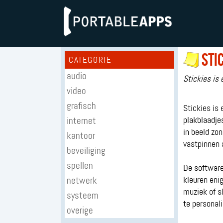
Sti
CATEGORIE
audio
Stickies is 
video
grafisch
Stickies is
internet
plakblaadjes
in beeld zo
kantoor
vastpinnen 
beveiliging
spellen
De software
netwerk
kleuren eni
muziek of s
systeem
te personali
overige