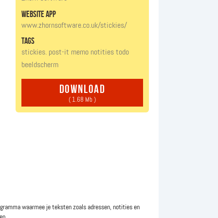
website app
www.zhornsoftware.co.uk/stickies/
tags
stickies. post-it
memo
notities
todo
beeldscherm
download
( 1.68 Mb )
ogramma waarmee je teksten zoals adressen, notities en
n....