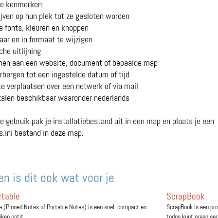
e kenmerken:
lijven op hun plek tot ze gesloten worden
e fonts, kleuren en knoppen
aar en in formaat te wijzigen
he uitlijning
nnen aan een website, document of bepaalde map
erbergen tot een ingestelde datum of tijd
te verplaatsen over een netwerk of via mail
talen beschikbaar waaronder nederlands
e gebruik pak je installatiebestand uit in een map en plaats je een
s.ini bestand in deze map.
n is dit ook wat voor je
rtable
ScrapBook
 (Pinned Notes of Portable Notes) is een snel, compact en
ScrapBook is een pr
ken notit...
todos kunt organisere