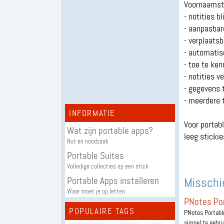
Voornaamst
- notities b
- aanpasbar
- verplaatsb
- automatisc
- toe te ke
- notities v
- gegevens 
- meerdere 
INFORMATIE
Voor portabl
Wat zijn portable apps?
leeg stickie
Nut en noodzaak
Portable Suites
Volledige collecties op een stick
Misschie
Portable Apps installeren
Waar moet je op letten
PNotes Po
POPULAIRE TAGS
PNotes Portable
simpel te gebrui