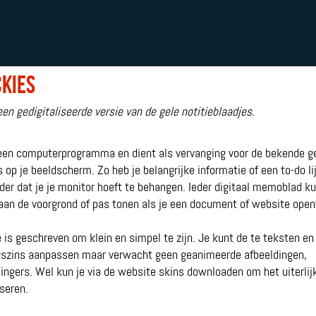
ckies
een gedigitaliseerde versie van de gele notitieblaadjes.
 een computerprogramma en dient als vervanging voor de bekende g
 op je beeldscherm. Zo heb je belangrijke informatie of een to-do li
nder dat je je monitor hoeft te behangen. Ieder digitaal memoblad k
aan de voorgrond of pas tonen als je een document of website open
 is geschreven om klein en simpel te zijn. Je kunt de te teksten en
gszins aanpassen maar verwacht geen geanimeerde afbeeldingen,
lingers. Wel kun je via de website skins downloaden om het uiterlij
seren.