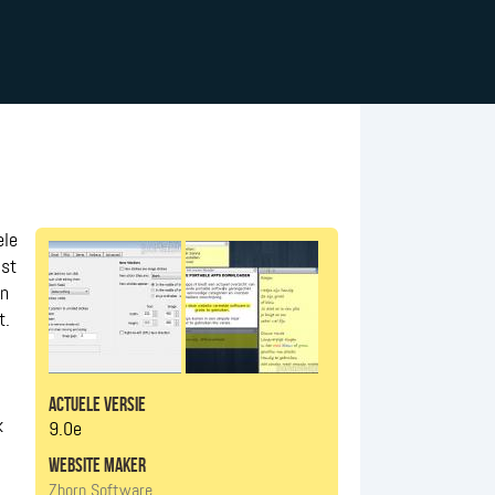
ele
jst
un
t.
actuele versie
k
9.0e
website maker
Zhorn Software