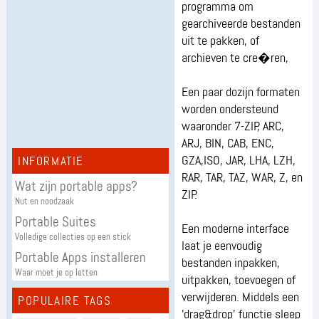
programma om
gearchiveerde bestanden
uit te pakken, of
archieven te cre�ren,
Een paar dozijn formaten
worden ondersteund
waaronder 7-ZIP, ARC,
ARJ, BIN, CAB, ENC,
GZA,ISO, JAR, LHA, LZH,
INFORMATIE
RAR, TAR, TAZ, WAR, Z, en
Wat zijn portable apps?
ZIP.
Nut en noodzaak
Portable Suites
Een moderne interface
Volledige collecties op een stick
laat je eenvoudig
Portable Apps installeren
bestanden inpakken,
Waar moet je op letten
uitpakken, toevoegen of
verwijderen. Middels een
POPULAIRE TAGS
'drag&drop' functie sleep