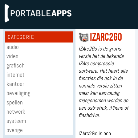
IZArc2Go
CATEGORIE
audio
IZArc2Go is de gratis
video
versie het de bekende
IZArc compressie
grafisch
software. Het heeft alle
internet
functies die ook in de
kantoor
normale versie zitten
beveiliging
maar kan eenvoudig
meegenomen worden op
spellen
een usb-stick, iPhone of
netwerk
flashdrive.
systeem
overige
IZArc2Go is een