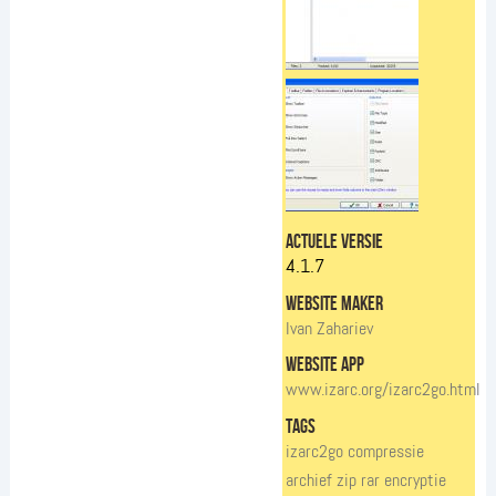
actuele versie
4.1.7
website maker
Ivan Zahariev
website app
www.izarc.org/izarc2go.html
tags
izarc2go
compressie
archief
zip
rar
encryptie