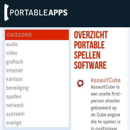
Overzicht
CATEGORIE
portable
audio
video
spellen
grafisch
software
internet
kantoor
AssaultCube
AssaultCube is
beveiliging
een snelle first-
spellen
person shooter
netwerk
gebaseerd op
systeem
de Cube engine
die te spelen is
overige
in multiplayer