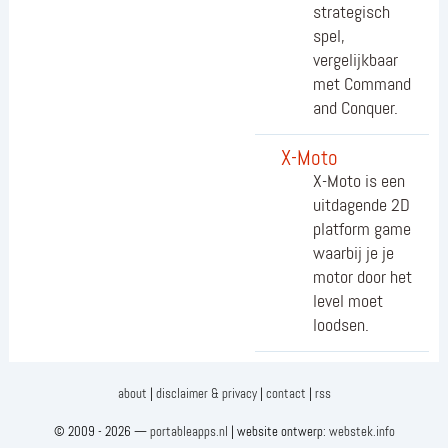
strategisch
spel,
vergelijkbaar
met Command
and Conquer.
X-Moto
X-Moto is een
uitdagende 2D
platform game
waarbij je je
motor door het
level moet
loodsen.
about
|
disclaimer & privacy
|
contact
|
rss
© 2009 - 2026 —
portableapps.nl
| website ontwerp:
webstek.info