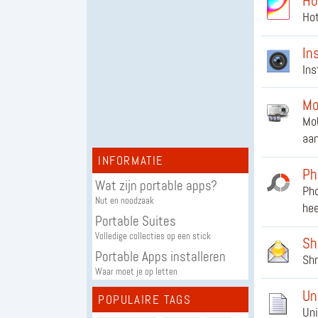
Ho
Hot
In
Ins
Mo
Mob
aa
INFORMATIE
Ph
Wat zijn portable apps?
Pho
Nut en noodzaak
hee
Portable Suites
Volledige collecties op een stick
Sh
Portable Apps installeren
Shr
Waar moet je op letten
Un
POPULAIRE TAGS
Uni