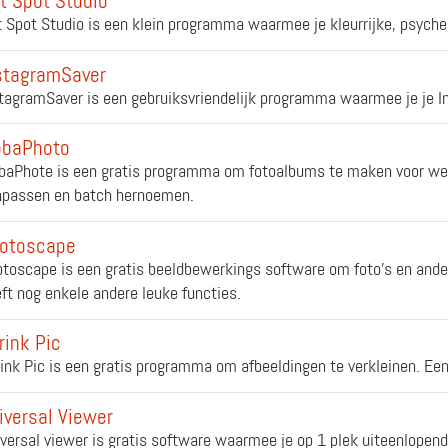
t Spot Studio
 Spot Studio is een klein programma waarmee je kleurrijke, psyche
stagramSaver
tagramSaver is een gebruiksvriendelijk programma waarmee je je I
baPhoto
aPhote is een gratis programma om fotoalbums te maken voor webs
npassen en batch hernoemen.
otoscape
toscape is een gratis beeldbewerkings software om foto's en ande
ft nog enkele andere leuke functies.
rink Pic
ink Pic is een gratis programma om afbeeldingen te verkleinen. Ee
iversal Viewer
versal viewer is gratis software waarmee je op 1 plek uiteenlopen