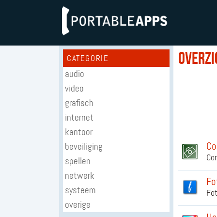
Overzi
CATEGORIE
audio
video
grafisch
internet
kantoor
Co
beveiliging
Cor
spellen
netwerk
Fo
systeem
Fot
overige