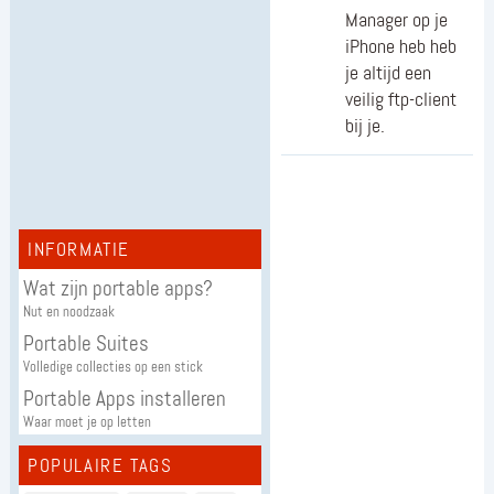
Manager op je
iPhone heb heb
je altijd een
veilig ftp-client
bij je.
INFORMATIE
Wat zijn portable apps?
Nut en noodzaak
Portable Suites
Volledige collecties op een stick
Portable Apps installeren
Waar moet je op letten
POPULAIRE TAGS