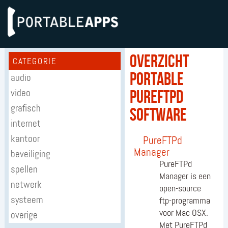
Overzicht
CATEGORIE
portable
audio
video
pureftpd
grafisch
software
internet
kantoor
PureFTPd
Manager
beveiliging
PureFTPd
spellen
Manager is een
netwerk
open-source
systeem
ftp-programma
voor Mac OSX.
overige
Met PureFTPd