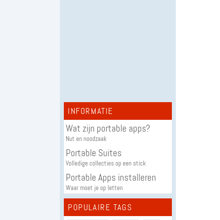
INFORMATIE
Wat zijn portable apps?
Nut en noodzaak
Portable Suites
Volledige collecties op een stick
Portable Apps installeren
Waar moet je op letten
POPULAIRE TAGS