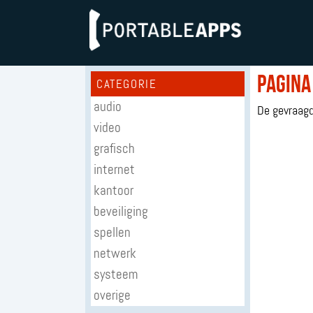
Pagina
CATEGORIE
audio
De gevraagd
video
grafisch
internet
kantoor
beveiliging
spellen
netwerk
systeem
overige