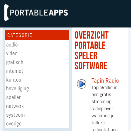
Overzicht
CATEGORIE
portable
audio
video
speler
grafisch
software
internet
kantoor
Tapin Radio
TapinRadio is
beveiliging
een gratis
spellen
streaming
netwerk
radioplayer
systeem
waarmee je
talloze
overige
radiostations