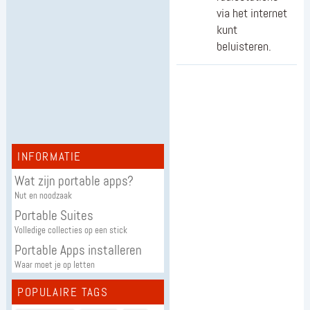
via het internet
kunt
beluisteren.
INFORMATIE
Wat zijn portable apps?
Nut en noodzaak
Portable Suites
Volledige collecties op een stick
Portable Apps installeren
Waar moet je op letten
POPULAIRE TAGS