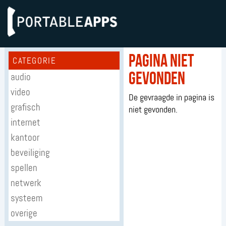
Pagina niet
CATEGORIE
gevonden
audio
video
De gevraagde in pagina is
grafisch
niet gevonden.
internet
kantoor
beveiliging
spellen
netwerk
systeem
overige