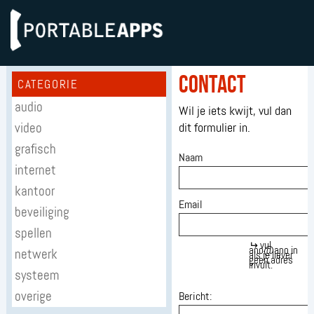
Contact
CATEGORIE
audio
Wil je iets kwijt, vul dan
video
dit formulier in.
grafisch
Naam
internet
kantoor
Email
beveiliging
spellen
↵
vul
ano@ano in
netwerk
als je liever
geen adres
invult.
systeem
overige
Bericht: